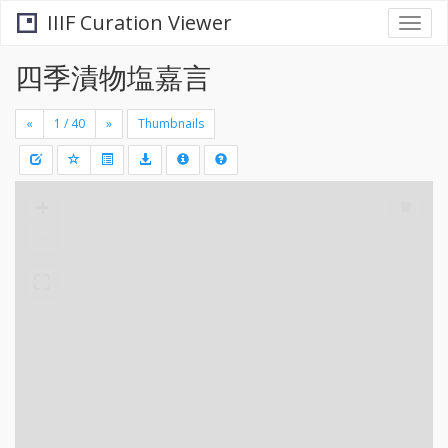
IIIF Curation Viewer
Togg
navi
四季漬物塩嘉言
«
»
Thumbnails
+
Draw
-
a
rectang