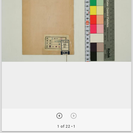
1 of 22
• 1