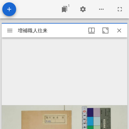
1
Mirador
増補職人往来
増補職人往来
ビ
ュ
ー
ワ