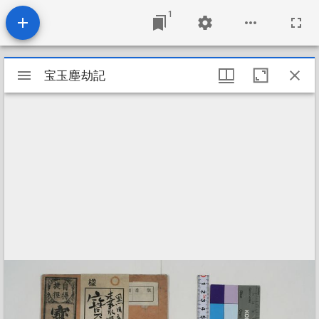
1
Mirador
宝玉塵劫記
宝玉塵劫記
ビ
ュ
ー
ワ