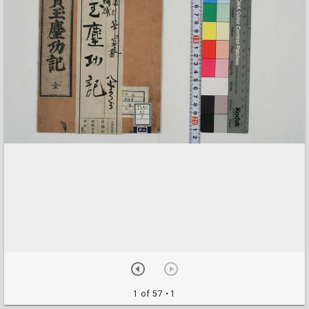
1 of 57
• 1