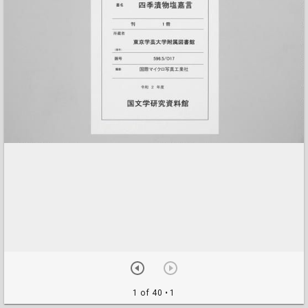
1 of 40
• 1