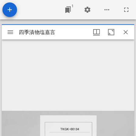
1
Mirador
四季漬物塩嘉言
四季漬物塩嘉言
ビ
ュ
ー
ワ