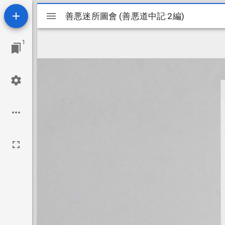
Mirador
善悪迷所圖會 (善悪道中記:2編)
善悪迷所圖會 (善悪道中記:2編)
ビ
1
ュ
ー
ワ