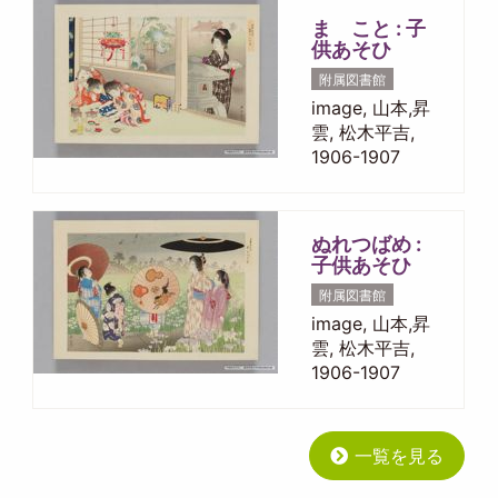
まゝこと : 子
供あそひ
附属図書館
image, 山本,昇
雲, 松木平吉,
1906-1907
ぬれつばめ :
子供あそひ
附属図書館
image, 山本,昇
雲, 松木平吉,
1906-1907
一覧を見る