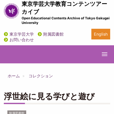
メ
東京学芸大学教育コンテンツアー
イ
カイブ
ン
Open Educational Contents Archive of Tokyo Gakugei
コ
University
ン
テ
東京学芸大学
附属図書館
English
ン
utility
お問い合わせ
ツ
に
移
Togg
動
navi
ホーム
コレクション
浮世絵に見る学びと遊び
附属図書館