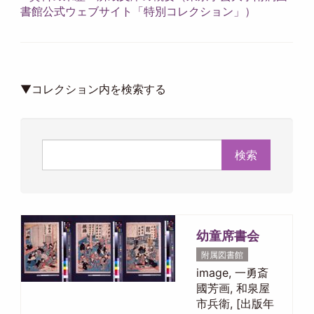
書館公式ウェブサイト「特別コレクション」）
▼コレクション内を検索する
検索
幼童席書会
附属図書館
image, 一勇斎
國芳画, 和泉屋
市兵衛, [出版年