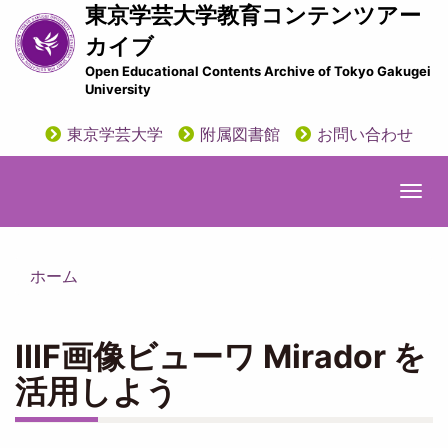
メ
東京学芸大学教育コンテンツアー
イ
カイブ
ン
Open Educational Contents Archive of Tokyo Gakugei
コ
University
ン
テ
東京学芸大学
附属図書館
お問い合わせ
ン
utility
ツ
に
Togg
移
navi
動
ホーム
IIIF画像ビューワ Mirador を
活用しよう