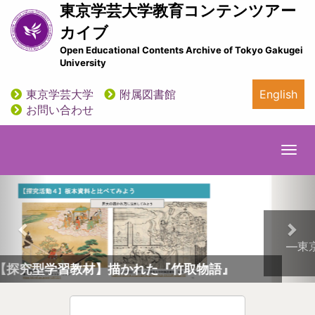
メ
東京学芸大学教育コンテンツアー
イ
カイブ
ン
Open Educational Contents Archive of Tokyo Gakugei
コ
University
ン
テ
東京学芸大学
附属図書館
English
ン
utility
お問い合わせ
ツ
に
移
Togg
動
navi
前
次
へ
へ
出会い、学ぶ『源氏物語』
―東京学芸大学附属図書館教育コレクションから紐解く―