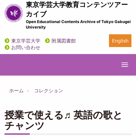
メ
東京学芸大学教育コンテンツアー
イ
カイブ
ン
Open Educational Contents Archive of Tokyo Gakugei
コ
University
ン
テ
東京学芸大学
附属図書館
English
ン
utility
お問い合わせ
ツ
に
移
Togg
動
navi
ホーム
コレクション
授業で使える♬英語の歌と
チャンツ