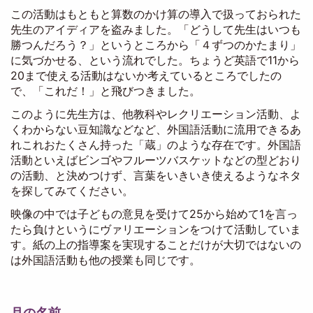
この活動はもともと算数のかけ算の導入で扱っておられた
先生のアイディアを盗みました。「どうして先生はいつも
勝つんだろう？」というところから「４ずつのかたまり」
に気づかせる、という流れでした。ちょうど英語で11から
20まで使える活動はないか考えているところでしたの
で、「これだ！」と飛びつきました。
このように先生方は、他教科やレクリエーション活動、よ
くわからない豆知識などなど、外国語活動に流用できるあ
れこれおたくさん持った「蔵」のような存在です。外国語
活動といえばビンゴやフルーツバスケットなどの型どおり
の活動、と決めつけず、言葉をいきいき使えるようなネタ
を探してみてください。
映像の中では子どもの意見を受けて25から始めて1を言っ
たら負けというにヴァリエーションをつけて活動していま
す。紙の上の指導案を実現することだけが大切ではないの
は外国語活動も他の授業も同じです。
月の名前