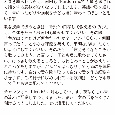
と聞き取られづらく、何回も “Pardon me?” と聞き返され
て話をする意欲がなくなってしまいます。英語の歌を通し
て、音のつながりや強弱を子ども達に味わってほしいと思
います。
歌を授業で扱うときは、1行ずつ口移しで教えるのではな
く、全体をたっぷり何回も聞かせてください。その際、
「色が出てきたけど何色だったか？」とか「○○って何回
言ってた？」と小さな課題を与えて、単調な活動にならな
いようにしてください。そのあと、「歌えそうなところか
ら歌ってみよう」と言って、子ども達に歌わせてくださ
い。はっきり歌えるところと、もわもわっとしか歌えない
ところがありますが、だんだんはっきりしてくるのを気長
に待ちます。自分で音を聞き取って自分で音を作る経験を
させます。この冊子に収められている歌詞は、どうぞ印刷
して子ども達に配ってください。
チャンツはHi, friends! に対応しています。英語らしい音
の流れに配慮してつくりました。また、文の形をたくさん
聞けるようにしました。ぜひ活用してください。