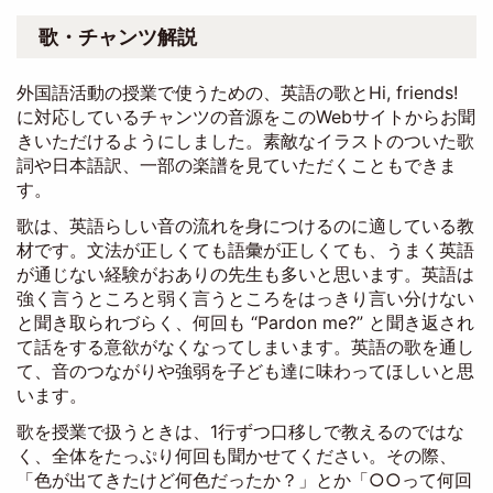
歌・チャンツ解説
外国語活動の授業で使うための、英語の歌とHi, friends!
に対応しているチャンツの音源をこのWebサイトからお聞
きいただけるようにしました。素敵なイラストのついた歌
詞や日本語訳、一部の楽譜を見ていただくこともできま
す。
歌は、英語らしい音の流れを身につけるのに適している教
材です。文法が正しくても語彙が正しくても、うまく英語
が通じない経験がおありの先生も多いと思います。英語は
強く言うところと弱く言うところをはっきり言い分けない
と聞き取られづらく、何回も “Pardon me?” と聞き返され
て話をする意欲がなくなってしまいます。英語の歌を通し
て、音のつながりや強弱を子ども達に味わってほしいと思
います。
歌を授業で扱うときは、1行ずつ口移しで教えるのではな
く、全体をたっぷり何回も聞かせてください。その際、
「色が出てきたけど何色だったか？」とか「○○って何回