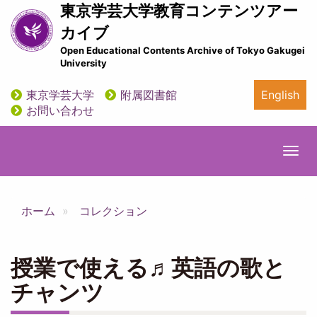
メ
東京学芸大学教育コンテンツアー
イ
カイブ
ン
Open Educational Contents Archive of Tokyo Gakugei
コ
University
ン
テ
東京学芸大学
附属図書館
English
ン
utility
お問い合わせ
ツ
に
移
Togg
動
navi
ホーム
コレクション
授業で使える♬英語の歌と
チャンツ