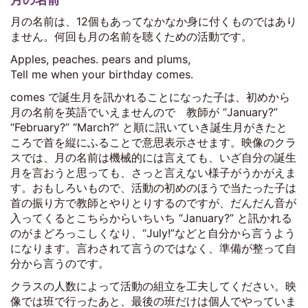
月の名前は、12個もあってなかなか身に付くものではあり
ません。何回も月の名前を聴くための活動です。
Apples, peaches. pears and plums,
Tell me when your birthday comes.
comes で誕生月を訊かれることになった子は、初めから
月の名前を英語でいえませんので 教師が “January?”
“February?” “March?” と順に訊いていき誕生月がきたと
ころで首を縦にふることで意思表示させます。映像のクラ
スでは、月の名前は機械的には言えても、いざ自分の誕生
月を言おうと思っても、さっと言えない様子がうかがえま
す。おもしろいもので、活動の初めのほうで当たった子は
首の振り方で教師とやりとりするのですが、だんだん音が
入ってくるとこちらからいちいち “January?” と訊かれる
のがまどろっこしくなり、“July!”などと自分から言うよう
になります。言わされて言うのではなく、準備が整って自
分から言うのです。
クラスの人数によって活動の組立を工夫してください。映
像では班で行ったあと、最後の班だけは個人でやっていま