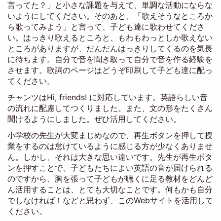
言ってた？」と小さな課題を与えて、単調な活動にならな
いようにしてください。そのあと、「歌えそうなところか
ら歌ってみよう」と言って、子ども達に歌わせてくださ
い。はっきり歌えるところと、もわもわっとしか歌えない
ところがありますが、だんだんはっきりしてくるのを気長
に待ちます。自分で音を聞き取って自分で音を作る経験を
させます。歌詞のページはどうぞ印刷して子ども達に配っ
てください。
チャンツはHi, friends! に対応しています。英語らしい音
の流れに配慮してつくりました。また、文の形をたくさん
聞けるようにしました。ぜひ活用してください。
小学校の先生が大変まじめなので、再生ボタンを押して授
業をするのは怠けているように感じる方が少なくありませ
ん。しかし、それは大きな思い違いです。先生が再生ボタ
ンを押すことで、子どもたちによい英語の音が届けられる
のですから、胸を張って子どもが聴くに足る教材をどんど
ん活用することは、とても大切なことです。何もかも自分
でしなければ！などと思わず、このWebサイトを活用して
ください。