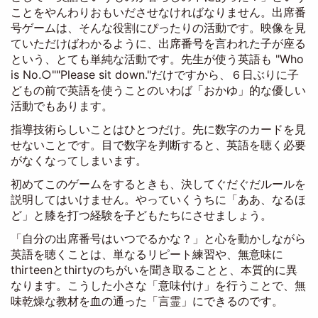
ことをやんわりおもいださせなければなりません。出席番
号ゲームは、そんな役割にぴったりの活動です。映像を見
ていただけばわかるように、出席番号を言われた子が座る
という、とても単純な活動です。先生が使う英語も "Who
is No.○""Please sit down."だけですから、６日ぶりに子
どもの前で英語を使うことのいわば「おかゆ」的な優しい
活動でもあります。
指導技術らしいことはひとつだけ。先に数字のカードを見
せないことです。目で数字を判断すると、英語を聴く必要
がなくなってしまいます。
初めてこのゲームをするときも、決してぐだぐだルールを
説明してはいけません。やっていくうちに「ああ、なるほ
ど」と膝を打つ経験を子どもたちにさせましょう。
「自分の出席番号はいつでるかな？」と心を動かしながら
英語を聴くことは、単なるリピート練習や、無意味に
thirteenとthirtyのちがいを聞き取ることと、本質的に異
なります。こうした小さな「意味付け」を行うことで、無
味乾燥な教材を血の通った「言霊」にできるのです。