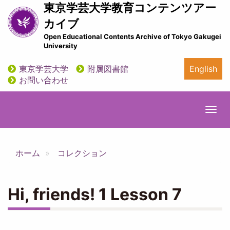
メ
東京学芸大学教育コンテンツアー
イ
カイブ
ン
Open Educational Contents Archive of Tokyo Gakugei
コ
University
ン
テ
東京学芸大学
附属図書館
English
ン
utility
お問い合わせ
ツ
に
移
Togg
動
navi
ホーム
コレクション
Hi, friends! 1 Lesson 7