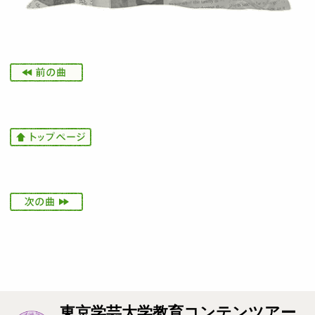
I
m
a
g
e
I
m
a
g
e
I
m
a
g
e
東京学芸大学教育コンテンツアー