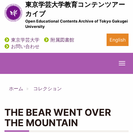
メ
東京学芸大学教育コンテンツアー
イ
カイブ
ン
Open Educational Contents Archive of Tokyo Gakugei
コ
University
ン
テ
東京学芸大学
附属図書館
English
ン
utility
お問い合わせ
ツ
に
移
Togg
動
navi
ホーム
コレクション
THE BEAR WENT OVER
THE MOUNTAIN