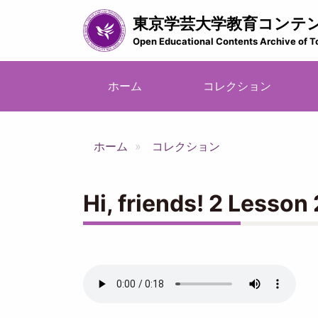
メ
東京学芸大学教育コンテ
イ
ン
Open Educational Contents Archive of T
コ
ン
メ
テ
ホーム
コレクション
イ
ン
ツ
ン
に
ナ
ホーム
コレクション
移
ビ
動
ゲ
ー
Hi, friends! 2 Lesson 
シ
ョ
ン
Audio
file