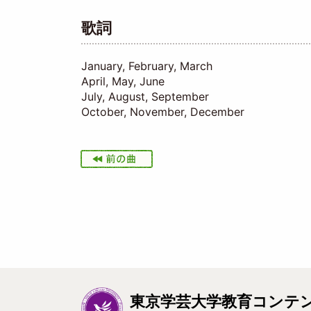
歌詞
January, February, March
April, May, June
July, August, September
October, November, December
I
m
a
g
e
東京学芸大学教育コンテ