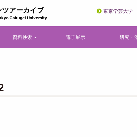
ンツアーカイブ
東京学芸大学
utility
okyo Gakugei University
資料検索
電子展示
研究・
2