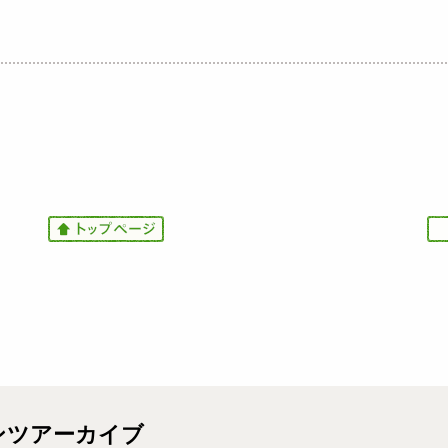
I
I
m
m
a
a
g
g
e
e
ンツアーカイブ