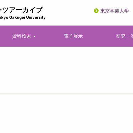
ンツアーカイブ
東京学芸大学
utility
okyo Gakugei University
資料検索
電子展示
研究・