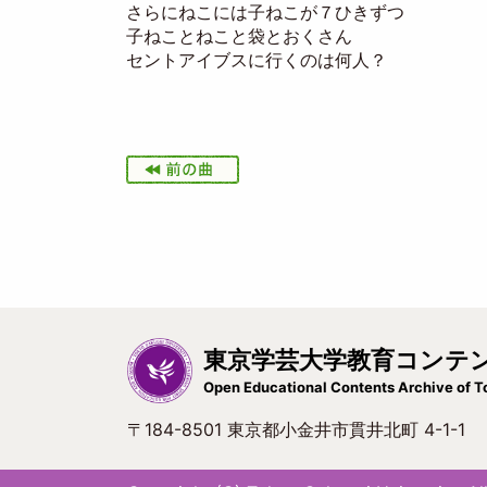
さらにねこには子ねこが７ひきずつ
子ねことねこと袋とおくさん
セントアイブスに行くのは何人？
I
m
a
g
e
東京学芸大学教育コンテ
Open Educational Contents Archive of T
〒184-8501 東京都小金井市貫井北町 4-1-1