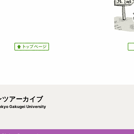
I
I
m
m
a
a
g
g
e
e
ンツアーカイブ
okyo Gakugei University