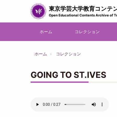
メ
東京学芸大学教育コンテ
イ
ン
Open Educational Contents Archive of T
コ
ン
メ
テ
ホーム
コレクション
イ
ン
ツ
ン
に
ナ
ホーム
コレクション
移
ビ
動
ゲ
ー
GOING TO ST.IVES
シ
ョ
ン
Audio
file