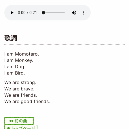
Audio
file
歌詞
I am Momotaro.
I am Monkey.
I am Dog.
I am Bird.
We are strong.
We are brave.
We are friends.
We are good friends.
I
m
I