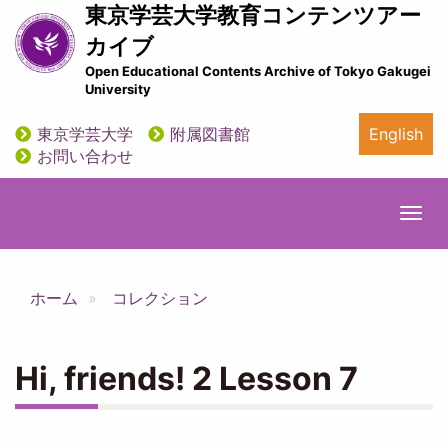
メ
東京学芸大学教育コンテンツアー
イ
カイブ
ン
Open Educational Contents Archive of Tokyo Gakugei
コ
University
ン
テ
東京学芸大学
附属図書館
English
ン
utility
お問い合わせ
ツ
に
移
Togg
動
navi
ホーム
コレクション
Hi, friends! 2 Lesson 7