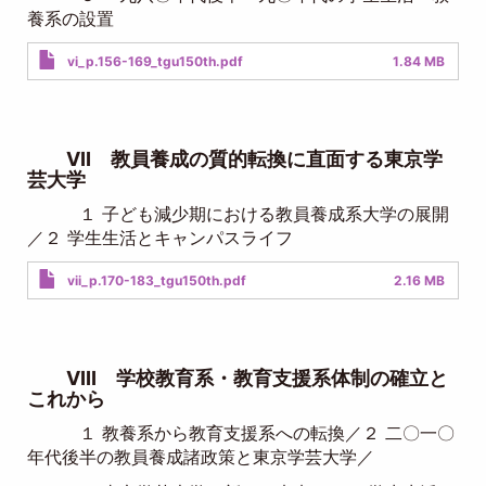
養系の設置
Document
vi_p.156-169_tgu150th.pdf
1.84 MB
VII 教員養成の質的転換に直面する東京学
芸大学
１ 子ども減少期における教員養成系大学の展開
／２ 学生生活とキャンパスライフ
Document
vii_p.170-183_tgu150th.pdf
2.16 MB
VIII 学校教育系・教育支援系体制の確立と
これから
１ 教養系から教育支援系への転換／２ 二〇一〇
年代後半の教員養成諸政策と東京学芸大学／