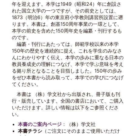
年を迎えます。本学は1949（昭和24）年に創設さ
れた国立大学の一つですが、その前史としては、
1873（明治6）年の東京府小学教則講習所設置に遡
ります。本書は、創基150周年事業の一環として、
本学の前史を含めた150周年史を編纂・刊行するも
のです。
編纂・刊行にあたっては、師範学校以来の本学
150年の歴史を連続的に捉え、これを学生のみなさ
んにわかりやすく伝え、本学の歩みに重なる日本の
教員養成史の理解につなげ、本学で学ぶ意味を考え
る拠り所となることを目指しました。150年の歩み
をぜひ本書から読み取って、本学での学びにつなげ
てください。
本書は （株）学文社から出版され、冊子版も刊
行・販売しています。全国の書店において、ご購入
いただけます。詳しい情報は以下をご参照くださ
い。
本書のご案内ページ
：（株）学文社
本書チラシ
（ご注文にそのままご使用いただけ