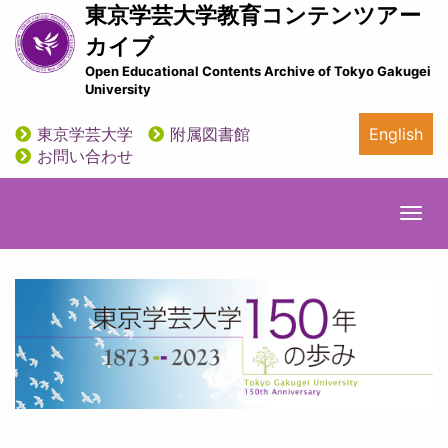
メ
東京学芸大学教育コンテンツアー
イ
カイブ
ン
Open Educational Contents Archive of Tokyo Gakugei
コ
University
ン
テ
東京学芸大学
附属図書館
English
ン
utility
お問い合わせ
ツ
に
移
Togg
動
navi