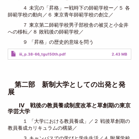
４ 未完の「昇格」ー戦時下の師範学校ー／５ 各
師範学校の動向／６ 東京青年師範学校の創立／
７ 東京第二師範学校男子部校舎の被災と小金井
への移転／８ 敗戦後の師範学校／
９ 「昇格」の歴史的意味を問う
Document
iii_p.38-66_tgu150th.pdf
2.43 MB
第二部 新制大学としての出発と発
展
IV 戦後の教員養成制度改革と草創期の東京
学芸大学
１ 「大学における教員養成」／２ 戦後草創期の
教員養成カリキュラムの構築／
３ キャンパスでの学びと学生生活／４ 附属学校