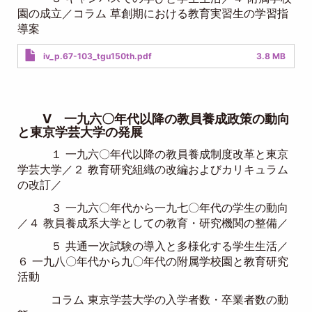
園の成立／コラム 草創期における教育実習生の学習指
導案
Document
iv_p.67-103_tgu150th.pdf
3.8 MB
V 一九六〇年代以降の教員養成政策の動向
と東京学芸大学の発展
１ 一九六〇年代以降の教員養成制度改革と東京
学芸大学／２ 教育研究組織の改編およびカリキュラム
の改訂／
３ 一九六〇年代から一九七〇年代の学生の動向
／４ 教員養成系大学としての教育・研究機関の整備／
５ 共通一次試験の導入と多様化する学生生活／
６ 一九八〇年代から九〇年代の附属学校園と教育研究
活動
コラム 東京学芸大学の入学者数・卒業者数の動