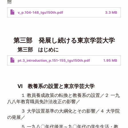
態
Document
v_p.104-148_tgu150th.pdf
3.3 MB
第三部 発展し続ける東京学芸大学
第三部 はじめに
Document
pt.3_introduction_p.151-155_tgu150th.pdf
1.95 MB
VI 教養系の設置と東京学芸大学
１ 教員養成政策の転換と教養系の設置／２ 一九
八八年教育職員免許法改正の影響／
３ 大学設置基準の大綱化とその影響／４ 大学院
の発展／
５ 一九八〇年代後半～九〇年代の学生生活・教