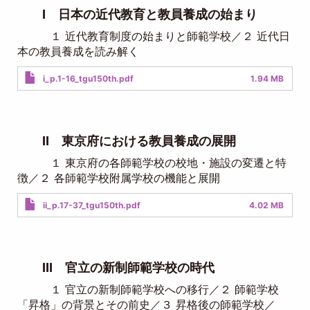
I 日本の近代教育と教員養成の始まり
１ 近代教育制度の始まりと師範学校／２ 近代日
本の教員養成を読み解く
Document
i_p.1-16_tgu150th.pdf
1.94 MB
II 東京府における教員養成の展開
１ 東京府の各師範学校の校地・施設の変遷と特
徴／２ 各師範学校附属学校の機能と展開
Document
ii_p.17-37_tgu150th.pdf
4.02 MB
III 官立の新制師範学校の時代
１ 官立の新制師範学校への移行／２ 師範学校
「昇格」の背景とその前史／３ 昇格後の師範学校／