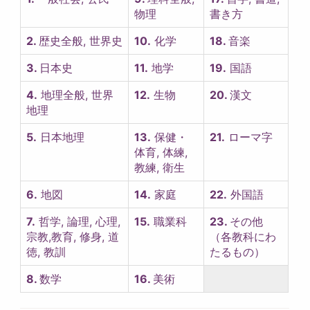
物理
書き方
2.
歴史全般, 世界史
10.
化学
18.
音楽
3.
日本史
11.
地学
19.
国語
4.
地理全般, 世界
12.
生物
20.
漢文
地理
5.
日本地理
13.
保健・
21.
ローマ字
体育, 体練,
教練, 衛生
6.
地図
14.
家庭
22.
外国語
7.
哲学, 論理, 心理,
15.
職業科
23.
その他
宗教,教育, 修身, 道
（各教科にわ
徳, 教訓
たるもの）
8.
数学
16.
美術