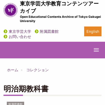
メ
東京学芸大学教育コンテンツアー
イ
カイブ
ン
Open Educational Contents Archive of Tokyo Gakugei
コ
University
ン
テ
東京学芸大学
附属図書館
English
ン
utility
お問い合わせ
ツ
に
移
Togg
動
navi
ホーム
コレクション
明治期教科書
附属図書館