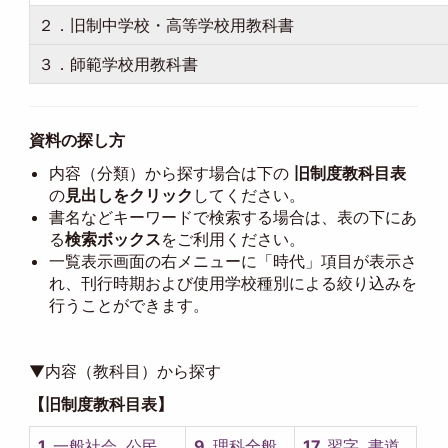
２．旧制中学校・高等学校用教科書
３．師範学校用教科書
資料の探し方
内容（分類）から探す場合は下の
旧制度教科目表
の
見出しをクリック
してください。
書名などキーワードで検索する場合は、表の下にあ
る
検索ボックス
をご利用ください。
一覧表示画面の右メニューに「時代」項目が表示さ
れ、刊行時期および使用学校種別による絞り込みを
行うことができます。
▼内容（教科目）から探す
【旧制度教科目表】
1.
一般社会, 公民
9.
理科全般,
17.
習字, 書道,