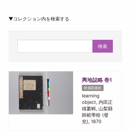
▼コレクション内を検索する
検索
輿地誌略 巻1
附属図書館
learning
object, 内田正
雄纂輯, 山梨縣
師範學校 (發
兌), 1870