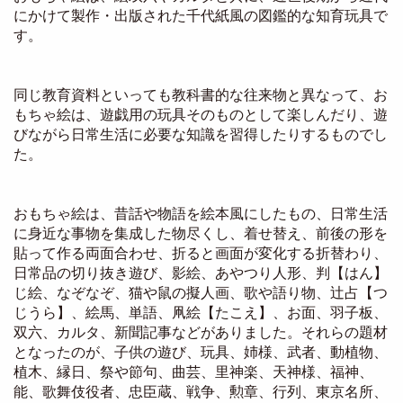
にかけて製作・出版された千代紙風の図鑑的な知育玩具で
す。
同じ教育資料といっても教科書的な往来物と異なって、お
もちゃ絵は、遊戯用の玩具そのものとして楽しんだり、遊
びながら日常生活に必要な知識を習得したりするものでし
た。
おもちゃ絵は、昔話や物語を絵本風にしたもの、日常生活
に身近な事物を集成した物尽くし、着せ替え、前後の形を
貼って作る両面合わせ、折ると画面が変化する折替わり、
日常品の切り抜き遊び、影絵、あやつり人形、判【はん】
じ絵、なぞなぞ、猫や鼠の擬人画、歌や語り物、辻占【つ
じうら】、絵馬、単語、凧絵【たこえ】、お面、羽子板、
双六、カルタ、新聞記事などがありました。それらの題材
となったのが、子供の遊び、玩具、姉様、武者、動植物、
植木、縁日、祭や節句、曲芸、里神楽、天神様、福神、
能、歌舞伎役者、忠臣蔵、戦争、勲章、行列、東京名所、