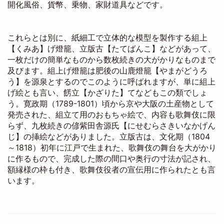
開化風俗、貨幣、乗物、家財道具などです。
これらとは別に、紙細工で立体的な模型を製作する組上
【くみあ】げ燈籠、立版古【たてばんこ】などがあって、
一枚だけの簡単なものから数枚続きの大がかりなものまで
及びます。組上げ燈籠は肥後の山鹿燈籠【やまがどうろ
う】を源泉とするのでこのように呼ばれますが、単に組上
げ絵とも言い、餝立【かざりた】てなどもこの類でしょ
う。寛政期（1789-1801）頃から京や大阪の土産物として
発売された、組立て用のおもちゃ絵で、内容も歌舞伎に限
らず、九枚続きの偐紫田舎源氏【にせむらさきいなかげん
じ】の挿絵などがありました。立版古は、文化期（1804
～1818）初年に江戸で生まれた、歌舞伎の舞台を大がかり
に作るもので、完成した際の間口や奥行の寸法が記され、
額縁様の枠も付き、歌舞伎役者の宣伝用に作られたとも言
います。