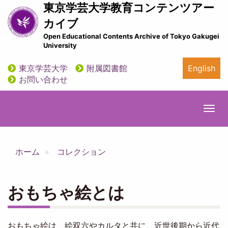
メ
東京学芸大学教育コンテンツアー
イ
カイブ
ン
Open Educational Contents Archive of Tokyo Gakugei
コ
University
ン
テ
東京学芸大学
附属図書館
English
ン
utility
お問い合わせ
ツ
に
移
Togg
動
navi
ホーム
コレクション
おもちゃ絵とは
おもちゃ絵は、絵双六やカルタと共に、近世後期から近代