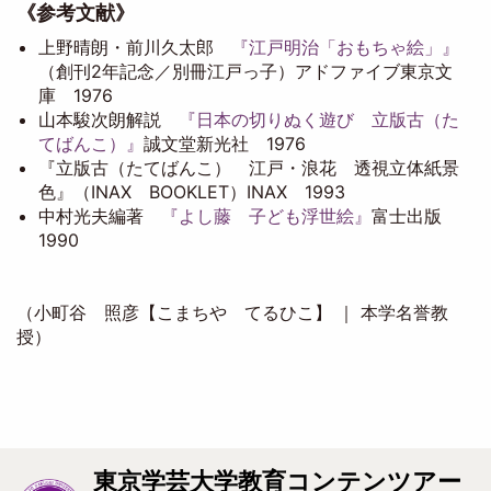
《参考文献》
上野晴朗・前川久太郎
『江戸明治「おもちゃ絵」』
（創刊2年記念／別冊江戸っ子）アドファイブ東京文
庫 1976
山本駿次朗解説
『日本の切りぬく遊び 立版古（た
てばんこ）』
誠文堂新光社 1976
『立版古（たてばんこ） 江戸・浪花 透視立体紙景
色』（INAX BOOKLET）INAX 1993
中村光夫編著
『よし藤 子ども浮世絵』
富士出版
1990
（小町谷 照彦【こまちや てるひこ】 ｜ 本学名誉教
授）
東京学芸大学教育コンテンツアー