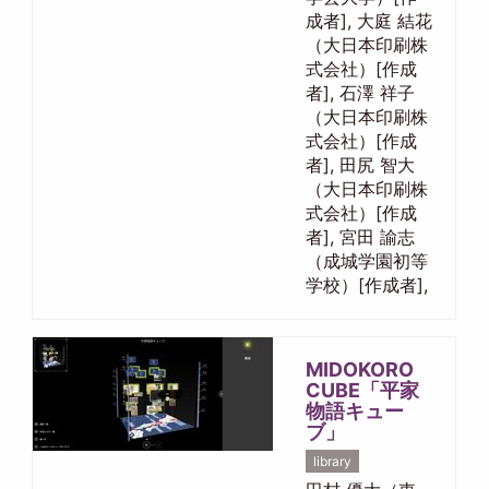
成者], 大庭 結花
（大日本印刷株
式会社）[作成
者], 石澤 祥子
（大日本印刷株
式会社）[作成
者], 田尻 智大
（大日本印刷株
式会社）[作成
者], 宮田 諭志
（成城学園初等
学校）[作成者],
MIDOKORO
CUBE「平家
物語キュー
ブ」
library