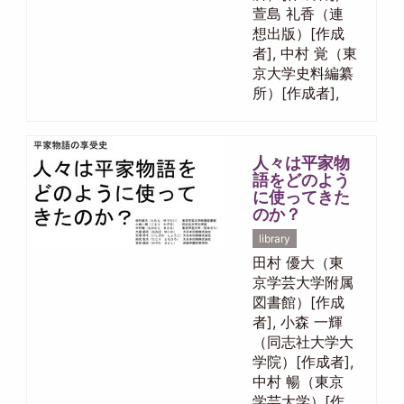
萱島 礼香（連
想出版）[作成
者], 中村 覚（東
京大学史料編纂
所）[作成者],
人々は平家物
語をどのよう
に使ってきた
のか？
library
田村 優大（東
京学芸大学附属
図書館）[作成
者], 小森 一輝
（同志社大学大
学院）[作成者],
中村 暢（東京
学芸大学）[作