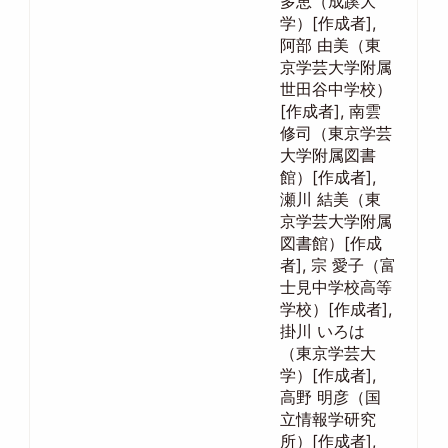
多恵（成蹊大
学）[作成者],
阿部 由美（東
京学芸大学附属
世田谷中学校）
[作成者], 南雲
修司（東京学芸
大学附属図書
館）[作成者],
瀬川 結美（東
京学芸大学附属
図書館）[作成
者], 宗 愛子（富
士見中学校高等
学校）[作成者],
掛川 いろは
（東京学芸大
学）[作成者],
高野 明彦（国
立情報学研究
所）[作成者],