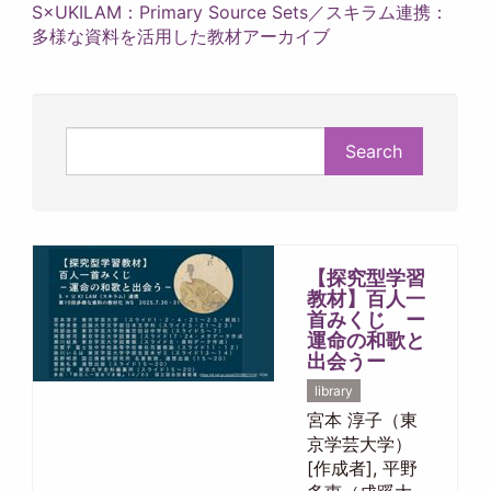
S×UKILAM：Primary Source Sets／スキラム連携：
多様な資料を活用した教材アーカイブ
Search
【探究型学習
教材】百人一
首みくじ ー
運命の和歌と
出会うー
library
宮本 淳子（東
京学芸大学）
[作成者], 平野