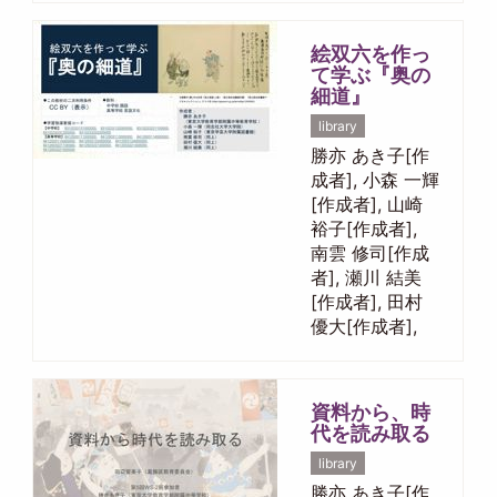
絵双六を作っ
て学ぶ『奥の
細道』
library
勝亦 あき子[作
成者], 小森 一輝
[作成者], 山崎
裕子[作成者],
南雲 修司[作成
者], 瀬川 結美
[作成者], 田村
優大[作成者],
資料から、時
代を読み取る
library
勝亦 あき子[作