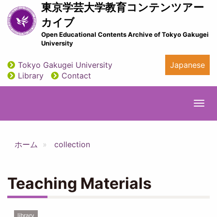
Skip
東京学芸大学教育コンテンツアー
to
カイブ
main
Open Educational Contents Archive of Tokyo Gakugei
content
University
Tokyo Gakugei University
Japanese
utility
Library
Contact
Togg
navi
ホーム
collection
Teaching Materials
library