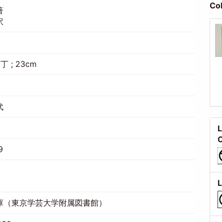
Co
著
訳
丁 ; 23cm
代
L
C
9
L
庫（東京学芸大学附属図書館）