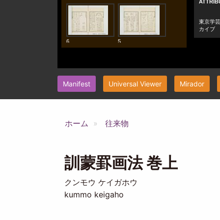
Manifest
Universal Viewer
Mirador
ホーム
往来物
訓蒙罫画法 巻上
クンモウ ケイガホウ
kummo keigaho