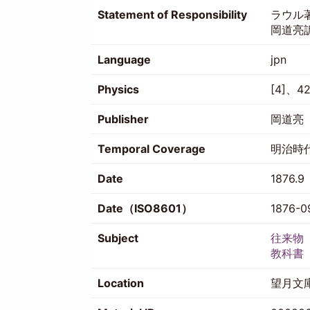
Statement of Responsibility
ラウル
岡道亮
Language
jpn
Physics
[4]、42
Publisher
岡道亮
Temporal Coverage
明治時
Date
1876.9
Date（ISO8601）
1876-0
Subject
往来物
教科書
Location
望月文