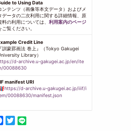
uide to Using Data
コンテンツ（画像等本文データ）およびメ
タデータの二次利用に関する詳細情報、原
資料の利用については、
利用案内のページ
をご覧ください。
xample Credit Line
『訓蒙罫画法 巻上』（Tokyo Gakugei
niversity Library）
ttps://d-archive.u-gakugei.ac.jp/en/ite
m/00088630
IIF manifest URI
https://d-archive.u-gakugei.ac.jp/iiif/i
em/00088630/manifest.json
Facebook
Twitter