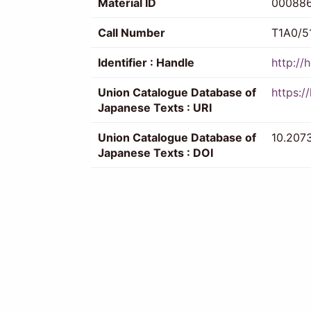
Material ID
00088
Call Number
T1A0/5
Identifier : Handle
http://
Union Catalogue Database of
https:/
Japanese Texts : URI
Union Catalogue Database of
10.207
Japanese Texts : DOI