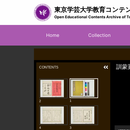
Skip
東京学芸大学教育コンテ
to
main
Open Educational Contents Archive of T
content
メ
Home
Collection
イ
ン
ナ
ビ
ゲ
ー
シ
ョ
ン