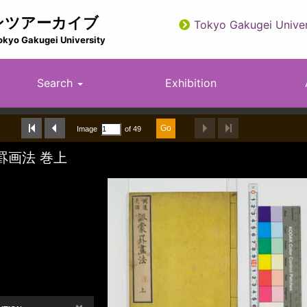
ンツアーカイブ
Tokyo Gakugei Univer
utility
okyo Gakugei University
Search
Exhibition