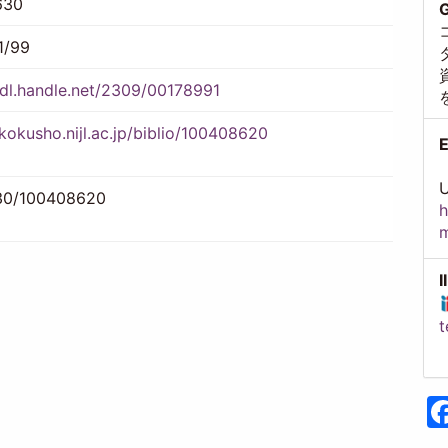
630
G
1/99
hdl.handle.net/2309/00178991
/kokusho.nijl.ac.jp/biblio/100408620
E
U
30/100408620
h
I
t