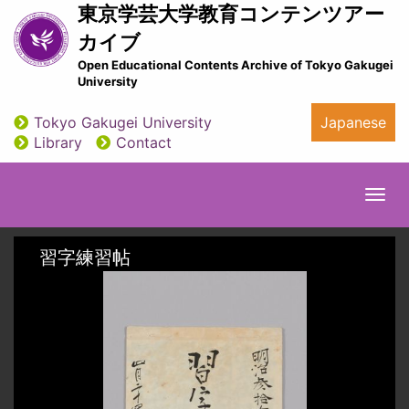
Skip
東京学芸大学教育コンテンツアー
to
カイブ
main
Open Educational Contents Archive of Tokyo Gakugei
content
University
Tokyo Gakugei University
Japanese
utility
Library
Contact
Togg
navi