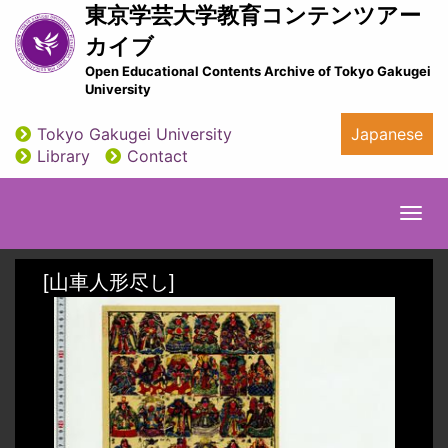
Skip
東京学芸大学教育コンテンツアー
to
カイブ
main
Open Educational Contents Archive of Tokyo Gakugei
content
University
Tokyo Gakugei University
Japanese
utility
Library
Contact
Togg
navi