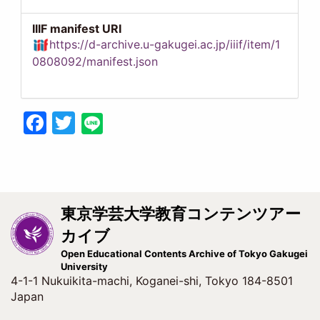
IIIF manifest URI
https://d-archive.u-gakugei.ac.jp/iiif/item/1
0808092/manifest.json
Facebook
Twitter
東京学芸大学教育コンテンツアー
カイブ
Open Educational Contents Archive of Tokyo Gakugei
University
4-1-1 Nukuikita-machi, Koganei-shi, Tokyo 184-8501
Japan