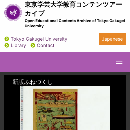
Skip
東京学芸大学教育コンテンツアー
to
カイブ
main
Open Educational Contents Archive of Tokyo Gakugei
content
University
Tokyo Gakugei University
Japanese
utility
Library
Contact
Togg
navi