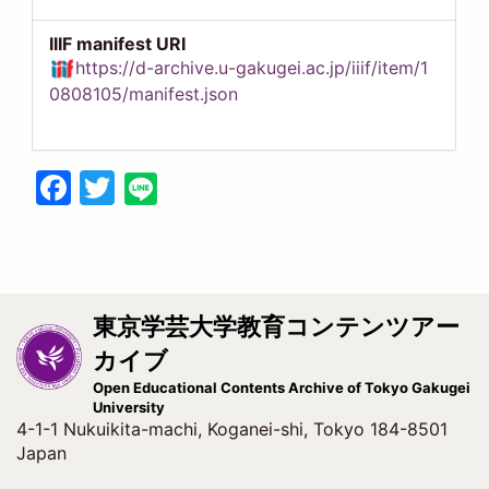
IIIF manifest URI
https://d-archive.u-gakugei.ac.jp/iiif/item/1
0808105/manifest.json
Facebook
Twitter
東京学芸大学教育コンテンツアー
カイブ
Open Educational Contents Archive of Tokyo Gakugei
University
4-1-1 Nukuikita-machi, Koganei-shi, Tokyo 184-8501
Japan