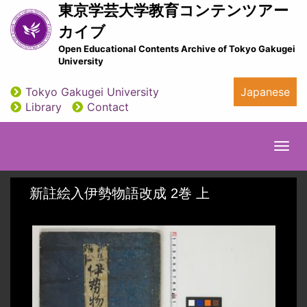
Skip
東京学芸大学教育コンテンツアー
to
カイブ
main
Open Educational Contents Archive of Tokyo Gakugei
content
University
Tokyo Gakugei University
Japanese
utility
Library
Contact
Togg
navi