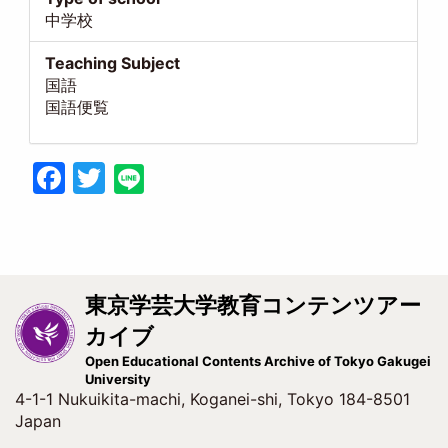
中学校
Teaching Subject
国語
国語便覧
Facebook
Twitter
東京学芸大学教育コンテンツアー
カイブ
Open Educational Contents Archive of Tokyo Gakugei
University
4-1-1 Nukuikita-machi, Koganei-shi, Tokyo 184-8501
Japan