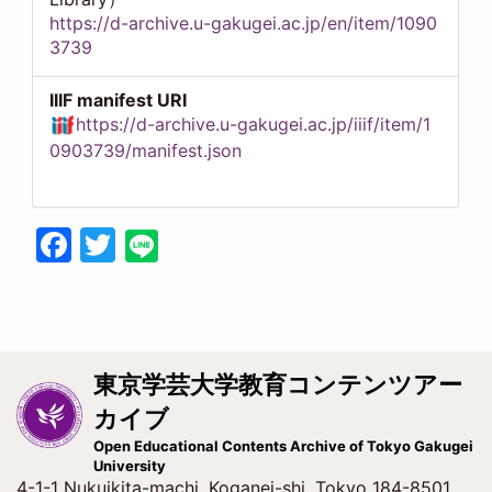
https://d-archive.u-gakugei.ac.jp/en/item/1090
3739
IIIF manifest URI
https://d-archive.u-gakugei.ac.jp/iiif/item/1
0903739/manifest.json
Facebook
Twitter
東京学芸大学教育コンテンツアー
カイブ
Open Educational Contents Archive of Tokyo Gakugei
University
4-1-1 Nukuikita-machi, Koganei-shi, Tokyo 184-8501