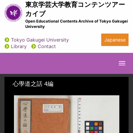
Skip
東京学芸大学教育コンテンツアー
to
カイブ
main
Open Educational Contents Archive of Tokyo Gakugei
content
University
Tokyo Gakugei University
Japanese
utility
Library
Contact
Togg
navi