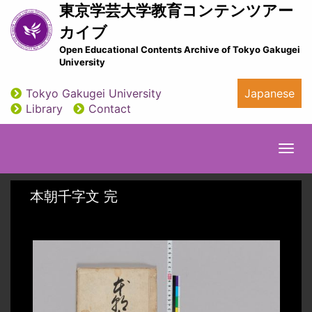
Skip
東京学芸大学教育コンテンツアー
to
カイブ
main
Open Educational Contents Archive of Tokyo Gakugei
content
University
Tokyo Gakugei University
Japanese
utility
Library
Contact
Togg
navi