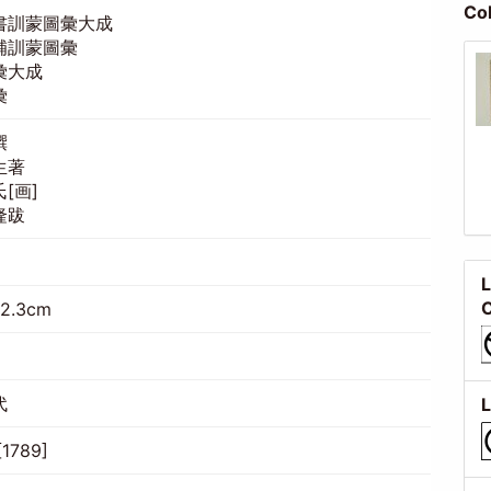
Co
書訓蒙圖彙大成
補訓蒙圖彙
彙大成
彙
撰
生著
[画]
隆跋
L
C
22.3cm
代
L
1789]