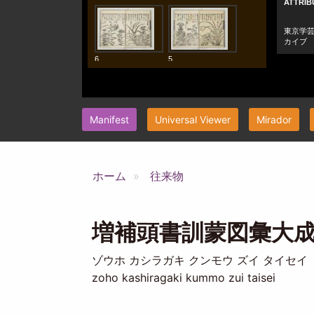
Manifest
Universal Viewer
Mirador
ホーム
往来物
増補頭書訓蒙図彙大成 1
ゾウホ カシラガキ クンモウ ズイ タイセイ
zoho kashiragaki kummo zui taisei