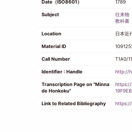
Date（ISO8601）
1789
Subject
往来物
教科書
Location
日本近
Material ID
109125
Call Number
T1A0/1
Identifier : Handle
http://
Transcription Page on "Minna
https:
de Honkoku"
19F9E
Link to Related Bibliography
https:/