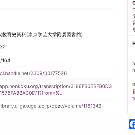
G
代教育史資料(東京学芸大学附属図書館)
E
27
（
1/164
h
hdl.handle.net/2309/00177526
I
//app.honkoku.org/transcription/3186FB0EBFB0D3
B1578FA8BAC0D/1?from=%…
t
/library.u-gakugei.ac.jp/opac/volume/1161342