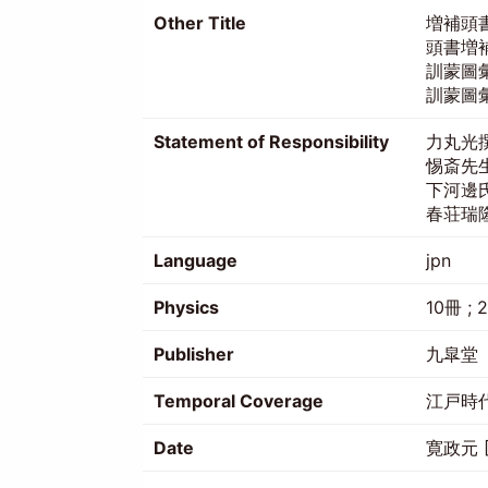
Other Title
増補頭
頭書増
訓蒙圖
訓蒙圖
Statement of Responsibility
力丸光
惕斎先
下河邊氏
春荘瑞
Language
jpn
Physics
10冊 ; 
Publisher
九皐堂
Temporal Coverage
江戸時
Date
寛政元 [