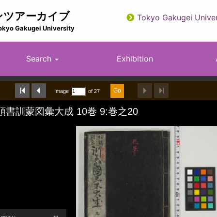
ンツアーカイブ
Tokyo Gakugei Univer
utility
okyo Gakugei University
Search
Exhibition