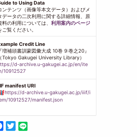
uide to Using Data
コンテンツ（画像等本文データ）およびメ
タデータの二次利用に関する詳細情報、原
資料の利用については、
利用案内のページ
をご覧ください。
xample Credit Line
『増補頭書訓蒙図彙大成 10巻 9:巻之20』
Tokyo Gakugei University Library）
ttps://d-archive.u-gakugei.ac.jp/en/ite
m/10912527
IIF manifest URI
https://d-archive.u-gakugei.ac.jp/iiif/i
em/10912527/manifest.json
Facebook
Twitter