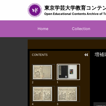
Skip
東京学芸大学教育コンテ
to
main
Open Educational Contents Archive of T
content
メ
Home
Collection
イ
ン
ナ
ビ
ゲ
ー
シ
ョ
ン