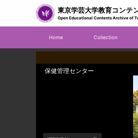
Skip
東京学芸大学教育コンテ
to
main
Open Educational Contents Archive of T
content
メ
Home
Collection
イ
ン
ナ
ビ
ゲ
ー
シ
ョ
ン