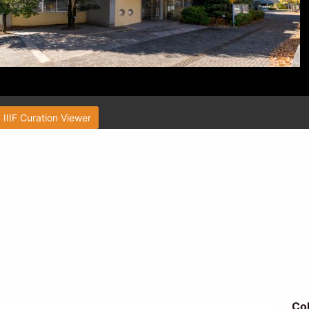
IIIF Curation Viewer
Co