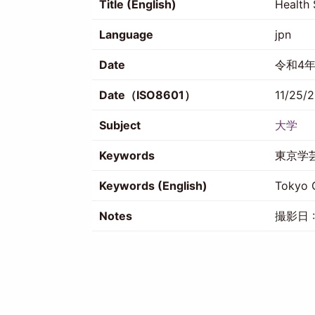
Title (English)
Health 
Language
jpn
Date
令和4年
Date（ISO8601）
11/25/
Subject
大学
Keywords
東京学
Keywords (English)
Tokyo G
Notes
撮影日 :