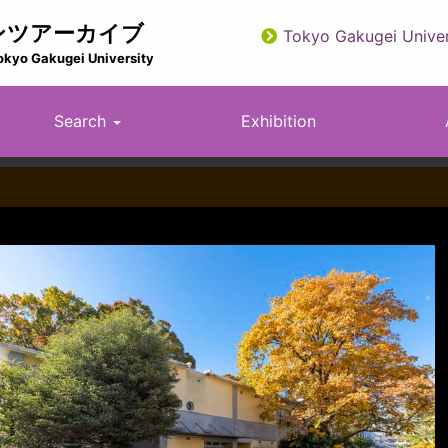
ンツアーカイブ
Tokyo Gakugei Univer
utility
okyo Gakugei University
Search
Exhibition