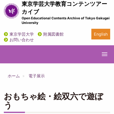
メ
東京学芸大学教育コンテンツアー
イ
カイブ
ン
Open Educational Contents Archive of Tokyo Gakugei
コ
University
ン
テ
東京学芸大学
附属図書館
English
ン
utility
お問い合わせ
ツ
に
移
Togg
動
navi
ホーム
電子展示
おもちゃ絵・絵双六で遊ぼ
う