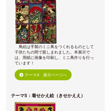
凧絵は手製のミニ凧をつくれるものとして
子供たちの間で親しまれました。本展示で
は、用紙に画像を印刷し、ミニ凧作りを行っ
ています！
テーマ4 展示ページへ
テーマ5：着せかえ絵（きせかええ）
Image