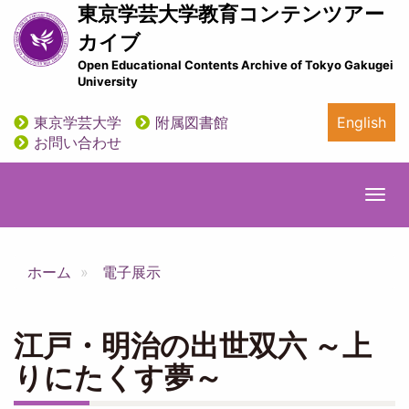
メ
東京学芸大学教育コンテンツアー
イ
カイブ
ン
Open Educational Contents Archive of Tokyo Gakugei
コ
University
ン
テ
東京学芸大学
附属図書館
English
ン
utility
お問い合わせ
ツ
に
移
Togg
動
navi
ホーム
電子展示
江戸・明治の出世双六 ～上
りにたくす夢～