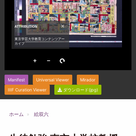
Manifest
Universal Viewer
Mirador
IIIF Curation Viewer
ダウンロード(jpg)
ホーム
絵双六