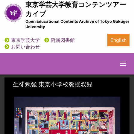
メ
東京学芸大学教育コンテンツアー
イ
カイブ
ン
Open Educational Contents Archive of Tokyo Gakugei
コ
University
ン
テ
東京学芸大学
附属図書館
English
ン
utility
お問い合わせ
ツ
に
移
Togg
動
navi