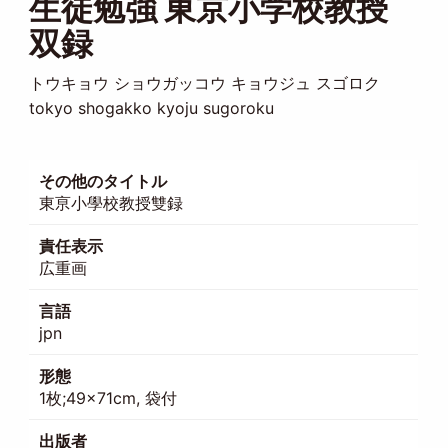
生徒勉強 東京小学校教授
双録
トウキョウ ショウガッコウ キョウジュ スゴロク
tokyo shogakko kyoju sugoroku
その他のタイトル
東亰小學校教授雙録
責任表示
広重画
言語
jpn
形態
1枚;49×71cm, 袋付
出版者