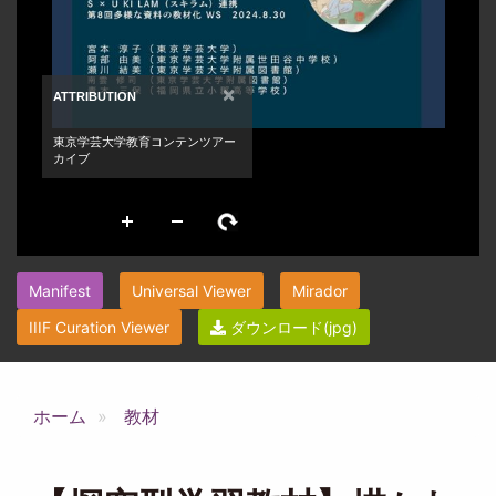
Manifest
Universal Viewer
Mirador
IIIF Curation Viewer
ダウンロード(jpg)
ホーム
教材