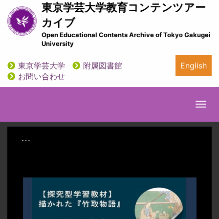
メ
東京学芸大学教育コンテンツアー
イ
カイブ
ン
Open Educational Contents Archive of Tokyo Gakugei
コ
University
ン
テ
東京学芸大学
附属図書館
English
ン
utility
お問い合わせ
ツ
に
移
Togg
動
navi