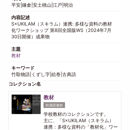
平安|鎌倉|安土桃山|江戸|明治
内容記述
S×UKILAM（スキラム）連携: 多様な資料の教材
化ワークショップ 第8回全国版WS（2024年7月
30日開催）成果物
主題
教材
キーワード
竹取物語|くずし字|絵巻|古典語
コレクション名
教材
附属図書館
学校教材のコレクションです。
主に、「S×UKILAM（スキラム）
連携：多様な資料の「教材化」ワー