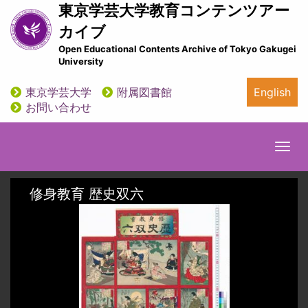
メ
東京学芸大学教育コンテンツアー
イ
カイブ
ン
Open Educational Contents Archive of Tokyo Gakugei
コ
University
ン
テ
東京学芸大学
附属図書館
English
ン
utility
お問い合わせ
ツ
に
移
Togg
動
navi