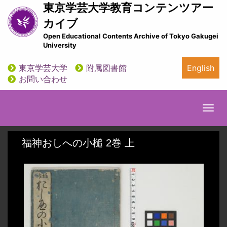
メ
東京学芸大学教育コンテンツアー
イ
カイブ
ン
Open Educational Contents Archive of Tokyo Gakugei
コ
University
ン
テ
東京学芸大学
附属図書館
English
ン
utility
お問い合わせ
ツ
に
移
Togg
動
navi