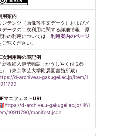
利用案内
コンテンツ（画像等本文データ）およびメ
タデータの二次利用に関する詳細情報、原
資料の利用については、
利用案内のページ
をご覧ください。
二次利用時の表記例
『新板絵入伊勢物語 : かうしやく付 2巻
上』（東京学芸大学附属図書館所蔵）
ttps://d-archive.u-gakugei.ac.jp/item/1
911790
IIIFマニフェストURI
https://d-archive.u-gakugei.ac.jp/iiif/i
em/10911790/manifest.json