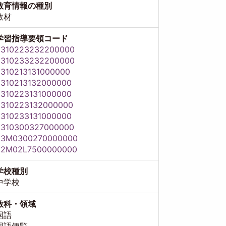
教育情報の種別
教材
学習指導要領コード
8310223232200000
8310233232200000
8310213131000000
8310213132000000
8310223131000000
8310223132000000
8310233131000000
8310300327000000
83M0300270000000
82M02L7500000000
学校種別
中学校
教科・領域
国語