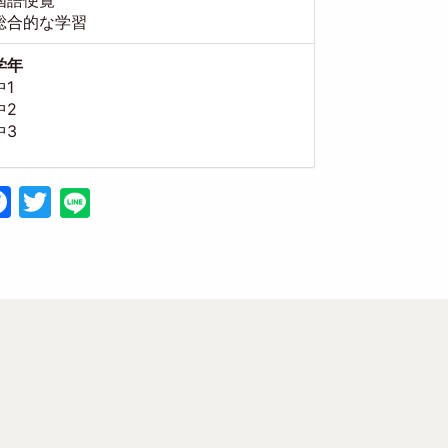
国語便覧
総合的な学習
学年
中1
中2
中3
Facebook
Twitter