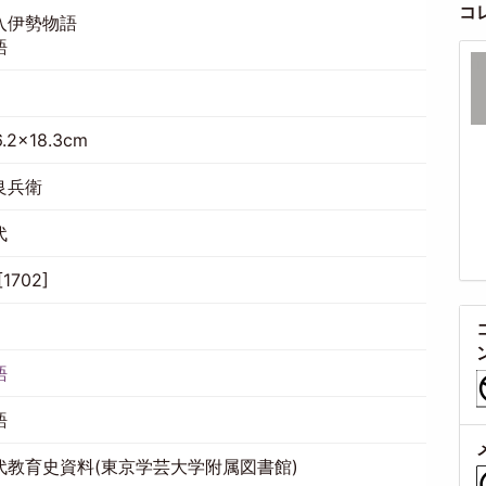
コ
入伊勢物語
語
6.2×18.3cm
良兵衛
代
1702]
語
語
代教育史資料(東京学芸大学附属図書館)