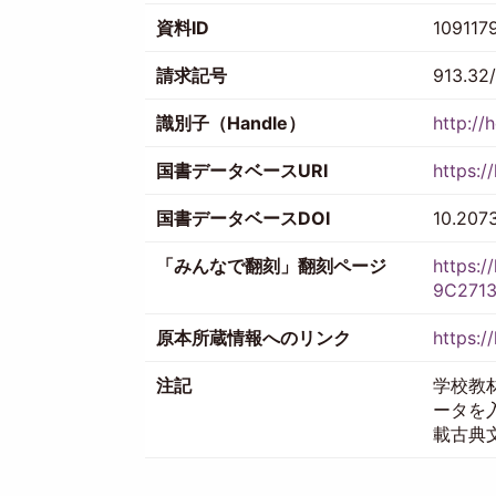
資料ID
109117
請求記号
913.32
識別子（Handle）
http://
国書データベースURI
https:/
国書データベースDOI
10.207
「みんなで翻刻」翻刻ページ
https:/
9C2713
原本所蔵情報へのリンク
https:/
注記
学校教
ータを
載古典