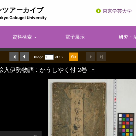
ンツアーカイブ
東京学芸大学
utility
okyo Gakugei University
資料検索
電子展示
研究・