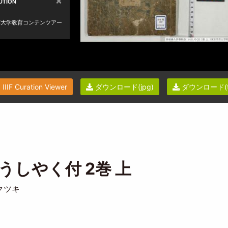
IIIF Curation Viewer
ダウンロード(jpg)
ダウンロード(ti
うしやく付 2巻 上
クツキ