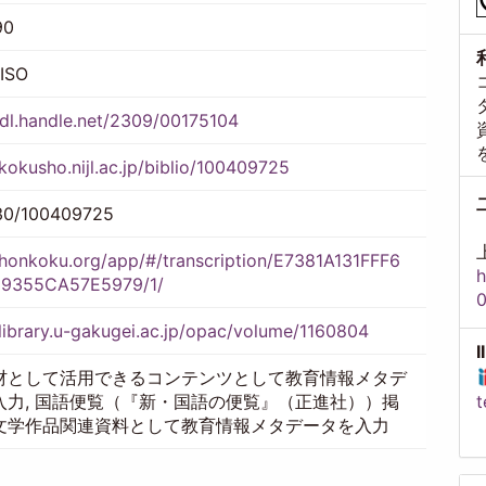
90
/ISO
hdl.handle.net/2309/00175104
/kokusho.nijl.ac.jp/biblio/100409725
30/100409725
/honkoku.org/app/#/transcription/E7381A131FFF6
h
9355CA57E5979/1/
0
/library.u-gakugei.ac.jp/opac/volume/1160804
材として活用できるコンテンツとして教育情報メタデ
入力, 国語便覧（『新・国語の便覧』（正進社））掲
t
文学作品関連資料として教育情報メタデータを入力