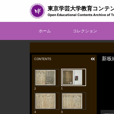
メ
東京学芸大学教育コンテ
イ
ン
Open Educational Contents Archive of T
コ
ン
メ
テ
ホーム
コレクション
イ
ン
ツ
ン
に
ナ
移
ビ
動
ゲ
ー
シ
ョ
ン