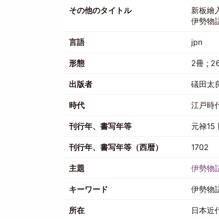
その他のタイトル
新板繪
伊勢物
言語
jpn
形態
2冊 ; 2
出版者
礒田太
時代
江戸時
刊行年、書写年等
元禄15 [
刊行年、書写年等（西暦）
1702
主題
伊勢物
キーワード
伊勢物
所在
日本近