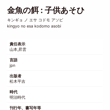
金魚の餌 : 子供あそひ
キンギョ ノ エサ コドモ アソビ
kingyo no esa kodomo asobi
責任表示
山本,昇雲
言語
jpn
出版者
松木平吉
時代
明治時代
刊行年、書写年等