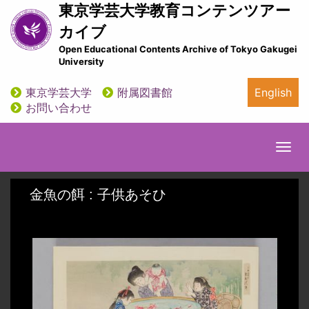
メ
東京学芸大学教育コンテンツアー
イ
カイブ
ン
Open Educational Contents Archive of Tokyo Gakugei
コ
University
ン
テ
東京学芸大学
附属図書館
English
ン
utility
お問い合わせ
ツ
に
移
Togg
動
navi