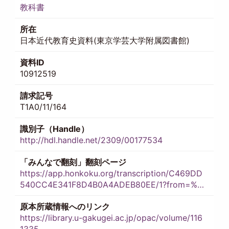
教科書
所在
日本近代教育史資料(東京学芸大学附属図書館)
資料ID
10912519
請求記号
T1A0/11/164
識別子（Handle）
http://hdl.handle.net/2309/00177534
「みんなで翻刻」翻刻ページ
https://app.honkoku.org/transcription/C469DD
540CC4E341F8D4B0A4ADEB80EE/1?from=%…
原本所蔵情報へのリンク
https://library.u-gakugei.ac.jp/opac/volume/116
1335