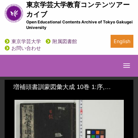
メ
東京学芸大学教育コンテンツアー
イ
カイブ
ン
Open Educational Contents Archive of Tokyo Gakugei
コ
University
ン
テ
東京学芸大学
附属図書館
English
ン
utility
お問い合わせ
ツ
に
移
Togg
動
navi