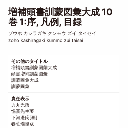
増補頭書訓蒙図彙大成 10
巻 1:序, 凡例, 目録
ゾウホ カシラガキ クンモウ ズイ タイセイ
zoho kashiragaki kummo zui taisei
その他のタイトル
増補頭書訓蒙圖彙大成
頭書増補訓蒙圖彙
訓蒙圖彙大成
訓蒙圖彙
責任表示
力丸光撰
惕斎先生著
下河邊氏[画]
春荘瑞隆跋