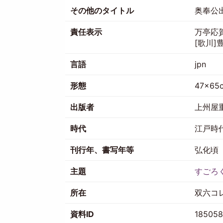
その他のタイトル
奥奉公
責任表示
万亭応
[歌川]
言語
jpn
形態
47×65
出版者
上州屋
時代
江戸時
刊行年、書写年等
弘化頃
主題
すごろ
所在
双六コ
資料ID
18505