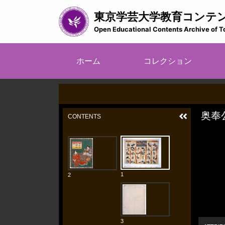
メ
東京学芸大学教育コンテ
イ
ン
Open Educational Contents Archive of T
コ
ン
メ
テ
ホーム
コレクション
イ
ン
ツ
ン
に
ナ
移
ビ
動
ゲ
ー
シ
ョ
ン