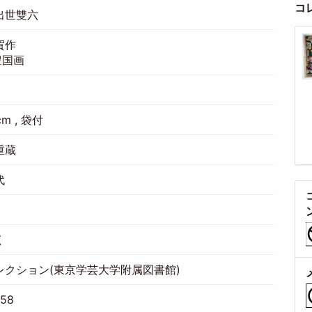
コ
出世雙六
賀作
豊国画
cm , 袋付
重蔵
代
く
レクション(東京学芸大学附属図書館)
858