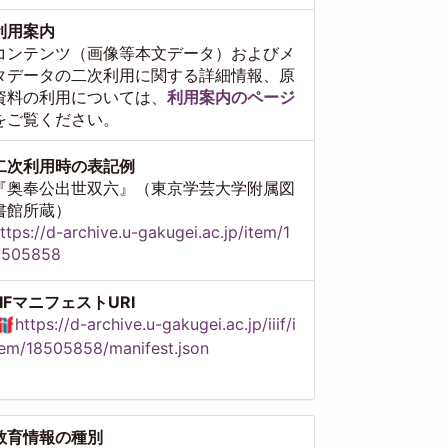
利用案内
コンテンツ（画像等本文データ）およびメ
タデータの二次利用に関する詳細情報、原
資料の利用については、
利用案内のページ
をご覧ください。
二次利用時の表記例
『奥奉公出世双六』（東京学芸大学附属図
書館所蔵）
ttps://d-archive.u-gakugei.ac.jp/item/1
8505858
IIIFマニフェストURI
https://d-archive.u-gakugei.ac.jp/iiif/i
em/18505858/manifest.json
教育情報の種別