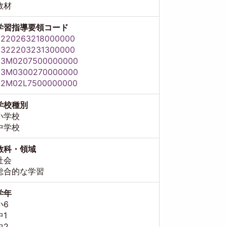
教材
学習指導要領コード
8220263218000000
8322203231300000
83M0207500000000
83M0300270000000
82M02L7500000000
学校種別
小学校
中学校
教科・領域
社会
総合的な学習
学年
小6
中1
中2