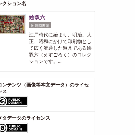
レクション名
絵双六
附属図書館
江戸時代に始まり、明治、大
正、昭和にかけて印刷物とし
て広く流通した遊具である絵
双六（えすごろく）のコレク
ションです。...
コンテンツ（画像等本文データ）のライセ
ンス
メタデータのライセンス