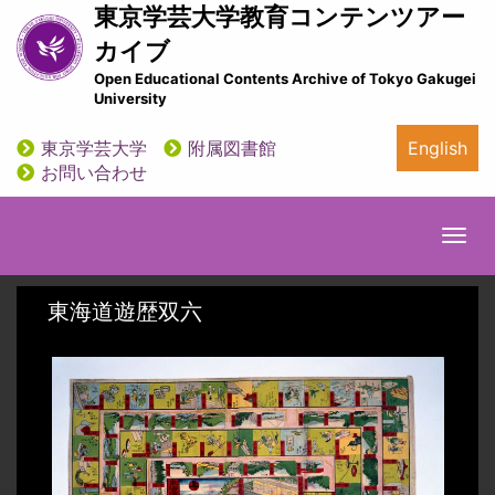
メ
東京学芸大学教育コンテンツアー
イ
カイブ
ン
Open Educational Contents Archive of Tokyo Gakugei
コ
University
ン
テ
東京学芸大学
附属図書館
English
ン
utility
お問い合わせ
ツ
に
移
Togg
動
navi