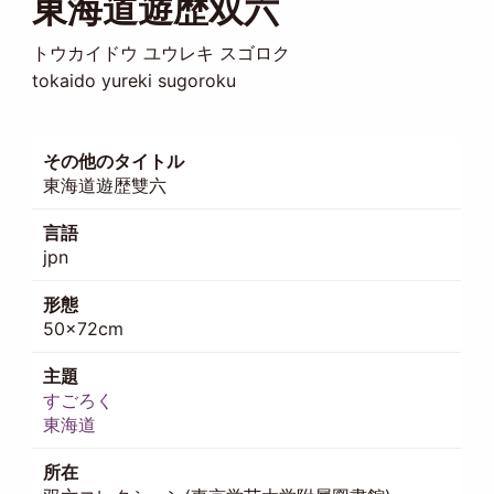
東海道遊歴双六
トウカイドウ ユウレキ スゴロク
tokaido yureki sugoroku
その他のタイトル
東海道遊歴雙六
言語
jpn
形態
50×72cm
主題
すごろく
東海道
所在