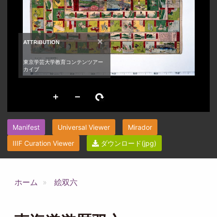
Manifest
Universal Viewer
Mirador
IIIF Curation Viewer
ダウンロード(jpg)
ホーム
絵双六