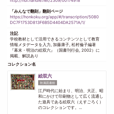
http://hdl.handle.net/2309/00174918
「みんなで翻刻」翻刻ページ
https://honkoku.org/app/#/transcription/5080
DC7F1753D813F6B5D4404DA2571A/1/
注記
学校教材として活用できるコンテンツとして教育
情報メタデータを入力, 加藤康子, 松村倫子編著
『幕末・明治の絵双六』（国書刊行会, 2002）に
掲載、解説あり
コレクション名
絵双六
附属図書館
江戸時代に始まり、明治、大正、昭
和にかけて印刷物として広く流通し
た遊具である絵双六（えすごろく）
のコレクションです。...