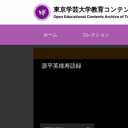
メ
東京学芸大学教育コンテ
イ
ン
Open Educational Contents Archive of T
コ
ン
メ
テ
ホーム
コレクション
イ
ン
ツ
ン
に
ナ
移
ビ
動
ゲ
ー
シ
ョ
ン