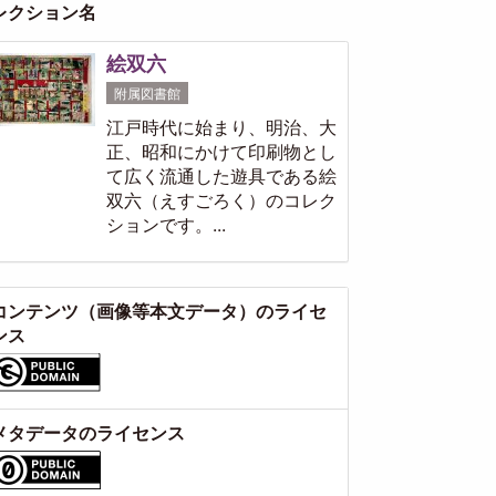
レクション名
絵双六
附属図書館
江戸時代に始まり、明治、大
正、昭和にかけて印刷物とし
て広く流通した遊具である絵
双六（えすごろく）のコレク
ションです。...
コンテンツ（画像等本文データ）のライセ
ンス
メタデータのライセンス