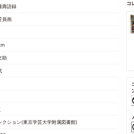
コ
雄壽語録
芳員画
cm
文助
代
1
く
レクション(東京学芸大学附属図書館)