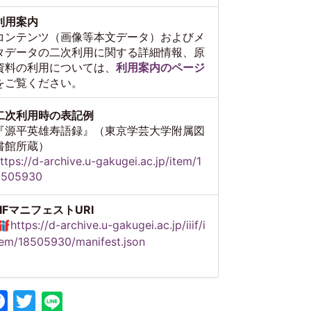
利用案内
コンテンツ（画像等本文データ）およびメ
タデータの二次利用に関する詳細情報、原
資料の利用については、
利用案内のページ
をご覧ください。
二次利用時の表記例
『源平英雄寿語録』（東京学芸大学附属図
書館所蔵）
ttps://d-archive.u-gakugei.ac.jp/item/1
8505930
IIIFマニフェストURI
https://d-archive.u-gakugei.ac.jp/iiif/i
em/18505930/manifest.json
Facebook
Twitter