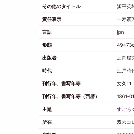
その他のタイトル
源平英
責任表示
一寿斎
言語
jpn
形態
49×73
出版者
辻岡屋
時代
江戸時
刊行年、書写年等
文久1.1
刊行年、書写年等（西暦）
1861-0
主題
すごろ
所在
双六コ