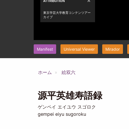
Manifest
Universal Viewer
Mirador
ホーム
絵双六
源平英雄寿語録
ゲンペイ エイユウ スゴロク
gempei eiyu sugoroku