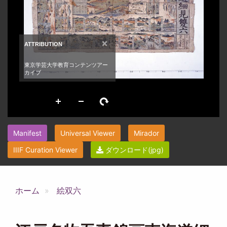
Manifest
Universal Viewer
Mirador
IIIF Curation Viewer
ダウンロード(jpg)
ホーム
絵双六