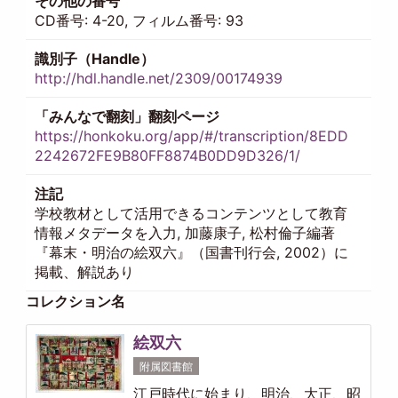
その他の番号
CD番号: 4-20, フィルム番号: 93
識別子（Handle）
http://hdl.handle.net/2309/00174939
「みんなで翻刻」翻刻ページ
https://honkoku.org/app/#/transcription/8EDD
2242672FE9B80FF8874B0DD9D326/1/
注記
学校教材として活用できるコンテンツとして教育
情報メタデータを入力, 加藤康子, 松村倫子編著
『幕末・明治の絵双六』（国書刊行会, 2002）に
掲載、解説あり
コレクション名
絵双六
附属図書館
江戸時代に始まり、明治、大正、昭