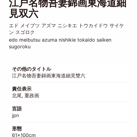
江戸名物吾妻錦画東海道細
見双六
エド メイブツ アズマ ニシキエ トウカイドウ サイケ
ン スゴロク
edo meibutsu azuma nishikie tokaido saiken
sugoroku
その他のタイトル
江戸名物吾妻錦画東海道細見雙六
責任表示
北尾, 重政画
言語
jpn
形態
61×100cm