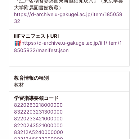
『江戸名物吾妻錦画東海道細見双六』（東京学芸
大学附属図書館所蔵）
https://d-archive.u-gakugei.ac.jp/item/185059
32
IIIFマニフェストURI
https://d-archive.u-gakugei.ac.jp/iiif/item/1
8505932/manifest.json
教育情報の種別
教材
学習指導要領コード
8220263218000000
8322203231300000
8220233421000000
8220243521000000
83212A5240000000