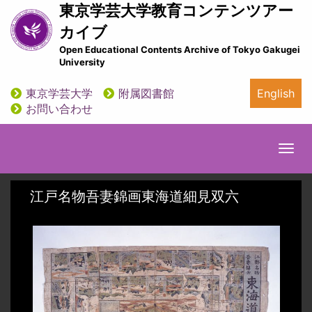
メ
東京学芸大学教育コンテンツアー
イ
カイブ
ン
Open Educational Contents Archive of Tokyo Gakugei
コ
University
ン
テ
東京学芸大学
附属図書館
English
ン
utility
お問い合わせ
ツ
に
移
Togg
動
navi