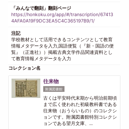
「みんなで翻刻」翻刻ページ
https://honkoku.org/app/#/transcription/67413
4AFA0A19F9DC3EA5C4C365197B9/1/
注記
学校教材として活用できるコンテンツとして教育
情報メタデータを入力,国語便覧（『新・国語の便
覧』（正進社））掲載古典文学作品関連資料とし
て教育情報メタデータを入力
コレクション名
往来物
附属図書館
古くは平安時代末期から明治前期頃
まで広く使われた初級教科書である
往来物（おうらいもの）のコレクシ
ョンです。附属図書館特別コレクシ
ョンである望月文庫、...