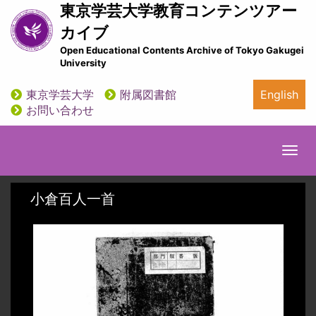
メ
東京学芸大学教育コンテンツアー
イ
カイブ
ン
Open Educational Contents Archive of Tokyo Gakugei
コ
University
ン
テ
東京学芸大学
附属図書館
English
ン
utility
お問い合わせ
ツ
に
移
Togg
動
navi