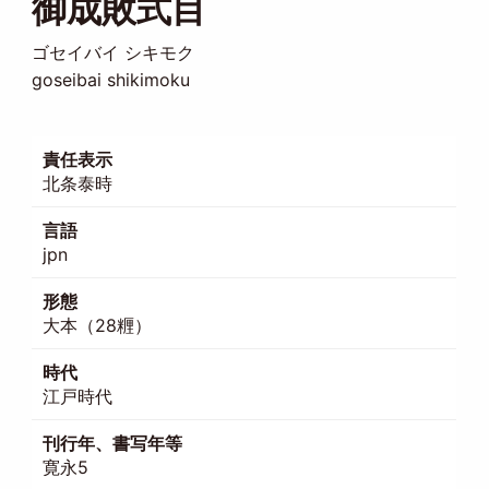
御成敗式目
ゴセイバイ シキモク
goseibai shikimoku
責任表示
北条泰時
言語
jpn
形態
大本（28糎）
時代
江戸時代
刊行年、書写年等
寛永5