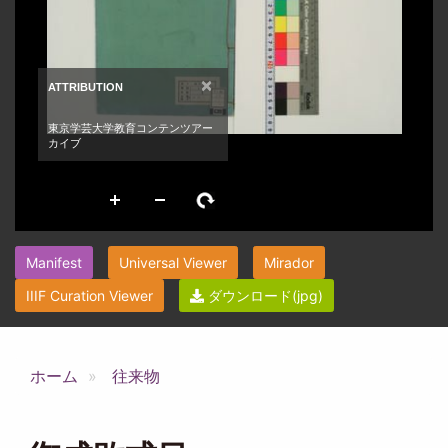
Manifest
Universal Viewer
Mirador
IIIF Curation Viewer
ダウンロード(jpg)
ホーム
往来物