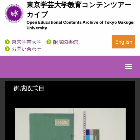
メ
東京学芸大学教育コンテンツアー
イ
カイブ
ン
Open Educational Contents Archive of Tokyo Gakugei
コ
University
ン
テ
東京学芸大学
附属図書館
English
ン
utility
お問い合わせ
ツ
に
移
Togg
動
navi