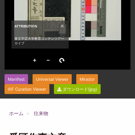
Manifest
Universal Viewer
Mirador
IIIF Curation Viewer
ダウンロード(jpg)
ホーム
往来物