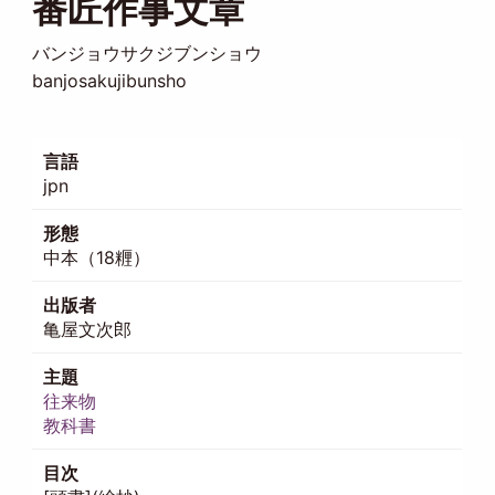
番匠作事文章
バンジョウサクジブンショウ
banjosakujibunsho
言語
jpn
形態
中本（18糎）
出版者
亀屋文次郎
主題
往来物
教科書
目次