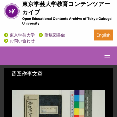
メ
東京学芸大学教育コンテンツアー
イ
カイブ
ン
Open Educational Contents Archive of Tokyo Gakugei
コ
University
ン
テ
東京学芸大学
附属図書館
English
ン
utility
お問い合わせ
ツ
に
移
Togg
動
navi