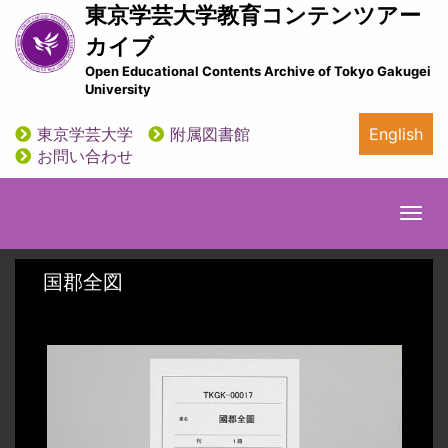
メ
東京学芸大学教育コンテンツアー
イ
カイブ
ン
Open Educational Contents Archive of Tokyo Gakugei
コ
University
ン
テ
東京学芸大学
附属図書館
English
ン
utility
お問い合わせ
ツ
に
移
Togg
動
navi