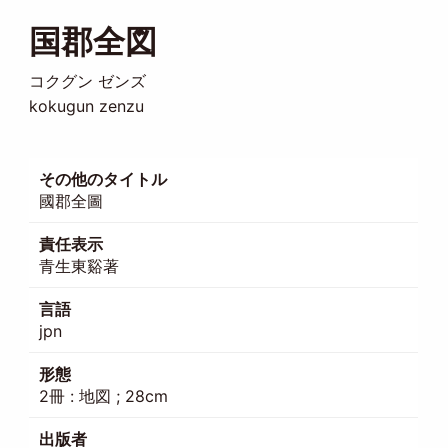
国郡全図
コクグン ゼンズ
kokugun zenzu
その他のタイトル
國郡全圖
責任表示
青生東谿著
言語
jpn
形態
2冊 : 地図 ; 28cm
出版者