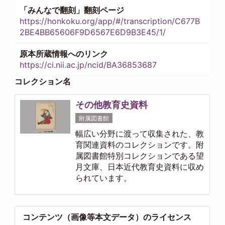
「みんなで翻刻」翻刻ページ
https://honkoku.org/app/#/transcription/C677B
2BE4BB65606F9D6567E6D9B3E45/1/
原本所蔵情報へのリンク
https://ci.nii.ac.jp/ncid/BA36853687
コレクション名
その他教育史資料
附属図書館
幅広い分野に渡って収集された、教
育関連資料のコレクションです。附
属図書館特別コレクションである望
月文庫、日本近代教育史資料に収め
られています。
コンテンツ（画像等本文データ）のライセンス