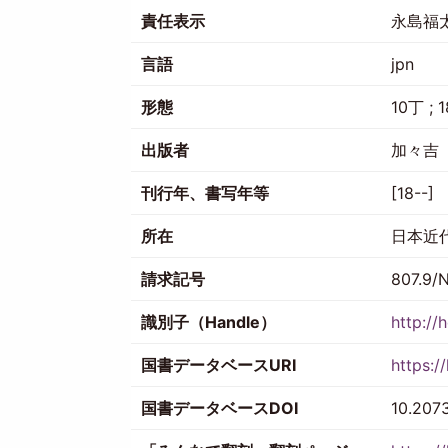
責任表示
永島福
言語
jpn
形態
10丁 ; 
出版者
加々吉
刊行年、書写年等
[18--]
所在
日本近
請求記号
807.9/
識別子（Handle）
http://
国書データベースURI
https:/
国書データベースDOI
10.207