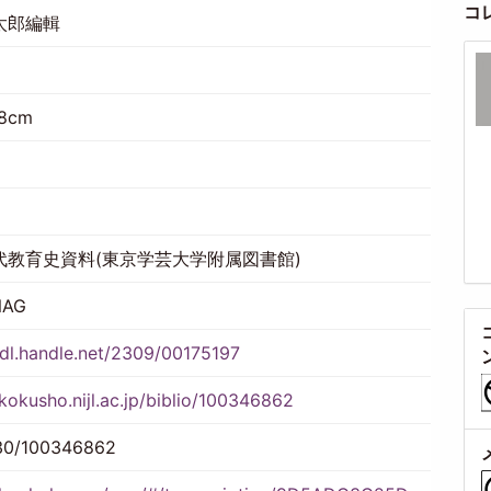
コ
太郎編輯
18cm
代教育史資料(東京学芸大学附属図書館)
NAG
hdl.handle.net/2309/00175197
/kokusho.nijl.ac.jp/biblio/100346862
30/100346862