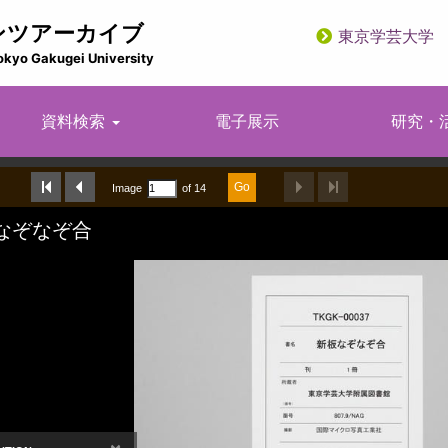
ンツアーカイブ
東京学芸大学
utility
okyo Gakugei University
資料検索
電子展示
研究・