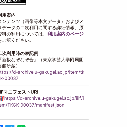
利用案内
コンテンツ（画像等本文データ）およびメ
タデータの二次利用に関する詳細情報、原
資料の利用については、
利用案内のページ
をご覧ください。
二次利用時の表記例
『新板なぞなぞ合』（東京学芸大学附属図
書館所蔵）
ttps://d-archive.u-gakugei.ac.jp/item/tk
gk-00037
IIIFマニフェストURI
https://d-archive.u-gakugei.ac.jp/iiif/i
em/TKGK-00037/manifest.json