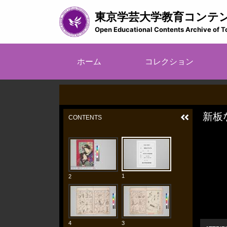
メ
東京学芸大学教育コンテ
イ
ン
Open Educational Contents Archive of T
コ
ン
メ
テ
ホーム
コレクション
イ
ン
ツ
ン
に
ナ
移
ビ
動
ゲ
ー
シ
ョ
ン