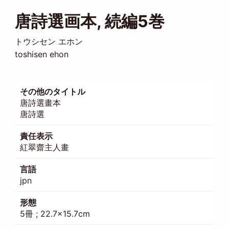
唐詩選画本, 続編5巻
トウシセン エホン
toshisen ehon
その他のタイトル
唐詩選畫本
唐詩選
責任表示
紅翠齋主人畫
言語
jpn
形態
5冊 ; 22.7×15.7cm