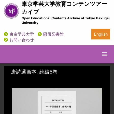
メ
東京学芸大学教育コンテンツアー
イ
カイブ
ン
Open Educational Contents Archive of Tokyo Gakugei
コ
University
ン
テ
東京学芸大学
附属図書館
English
ン
utility
お問い合わせ
ツ
に
移
Togg
動
navi