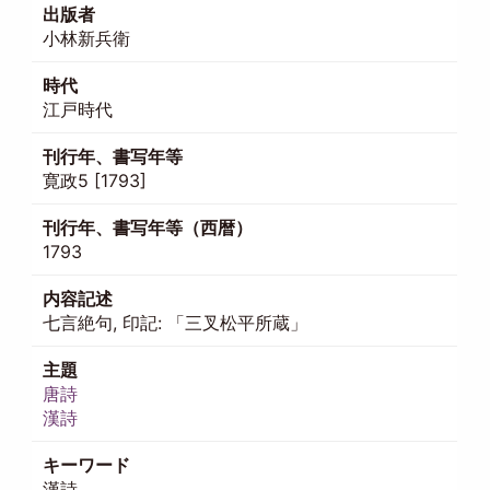
出版者
小林新兵衛
時代
江戸時代
刊行年、書写年等
寛政5 [1793]
刊行年、書写年等（西暦）
1793
内容記述
七言絶句, 印記: 「三叉松平所蔵」
主題
唐詩
漢詩
キーワード
漢詩