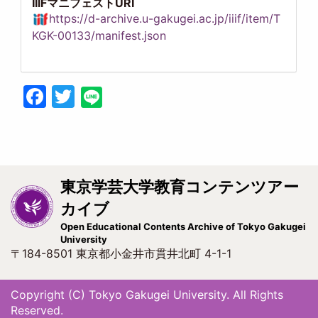
IIIFマニフェストURI
https://d-archive.u-gakugei.ac.jp/iiif/item/T
KGK-00133/manifest.json
Facebook
Twitter
東京学芸大学教育コンテンツアー
カイブ
Open Educational Contents Archive of Tokyo Gakugei
University
〒184-8501 東京都小金井市貫井北町 4-1-1
Copyright (C) Tokyo Gakugei University. All Rights
Reserved.