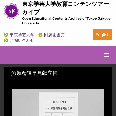
メ
東京学芸大学教育コンテンツアー
イ
カイブ
ン
Open Educational Contents Archive of Tokyo Gakugei
コ
University
ン
テ
東京学芸大学
附属図書館
English
ン
utility
お問い合わせ
ツ
に
移
Togg
動
navi