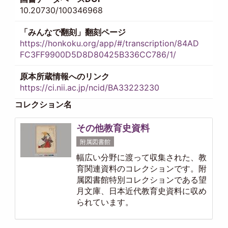
10.20730/100346968
「みんなで翻刻」翻刻ページ
https://honkoku.org/app/#/transcription/84AD
FC3FF9900D5D8D80425B336CC786/1/
原本所蔵情報へのリンク
https://ci.nii.ac.jp/ncid/BA33223230
コレクション名
その他教育史資料
附属図書館
幅広い分野に渡って収集された、教
育関連資料のコレクションです。附
属図書館特別コレクションである望
月文庫、日本近代教育史資料に収め
られています。