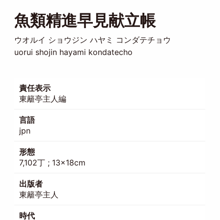
魚類精進早見献立帳
ウオルイ ショウジン ハヤミ コンダテチョウ
uorui shojin hayami kondatecho
責任表示
東籬亭主人編
言語
jpn
形態
7,102丁 ; 13×18cm
出版者
東籬亭主人
時代