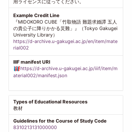
用ライセンスに従ってください。
Example Credit Line
『MIDOKORO CUBE「竹取物語 難題求婚譚 五人
の貴公子に降りかかる災難」』（Tokyo Gakugei
University Library）
https://d-archive.u-gakugei.ac.jp/en/item/mate
rial002
IIIF manifest URI
https://d-archive.u-gakugei.ac.jp/iiif/item/m
aterial002/manifest.json
Types of Educational Resources
教材
Guidelines for the Course of Study Code
8310213131000000