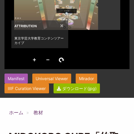
Manifest
Universal Viewer
Mirador
IIIF Curation Viewer
ダウンロード(jpg)
ホーム
教材