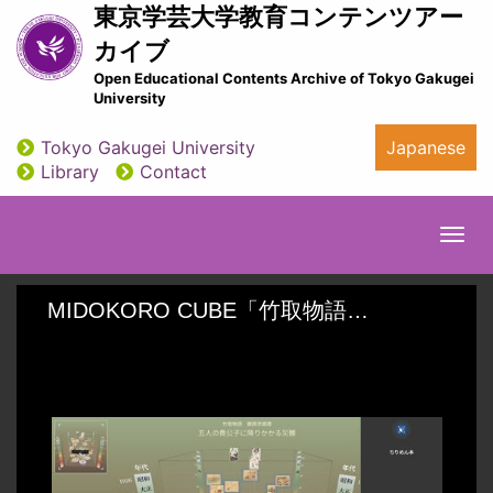
Skip
東京学芸大学教育コンテンツアー
to
カイブ
main
Open Educational Contents Archive of Tokyo Gakugei
content
University
Tokyo Gakugei University
Japanese
utility
Library
Contact
Togg
navi